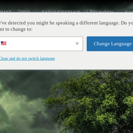
IMAT
ÜBER
SACHVERSTAND
LÖSUNGEN
NA
've detected you might be speaking a different language. Do y
nt to change to:
Change Language
Close and do not switch language